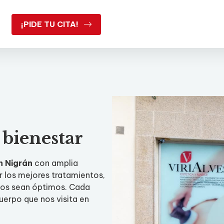
¡PIDE TU CITA!
bienestar
n Nigrán
con amplia
r los mejores tratamientos,
ados sean óptimos. Cada
uerpo que nos visita en