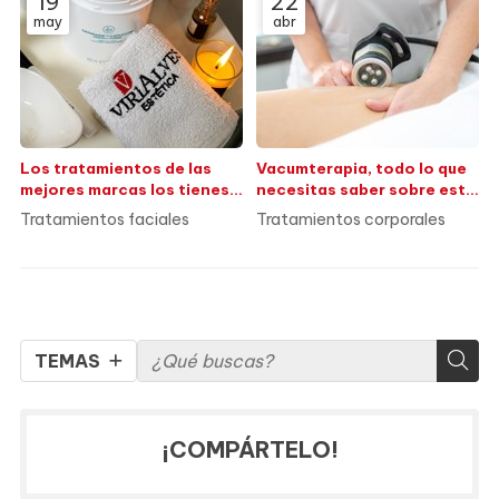
19
22
may
abr
Los tratamientos de las
Vacumterapia, todo lo que
mejores marcas los tienes
necesitas saber sobre este
en Virialves
tratamiento
Tratamientos faciales
Tratamientos corporales
TEMAS
¡COMPÁRTELO!