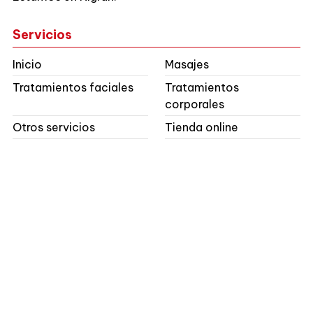
Servicios
Inicio
Masajes
Tratamientos faciales
Tratamientos
corporales
Otros servicios
Tienda online
Contacto
Dirección:
Alvaro Mourelle, 2 - Panxón - 36340
Nigrán (Pontevedra)
Teléfonos:
986 380 376
E-mail:
info@virialves.es