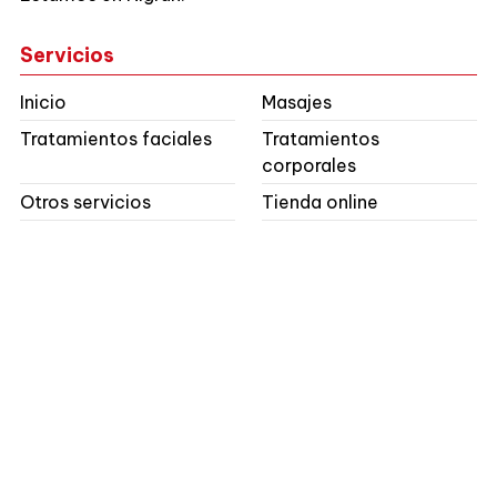
Servicios
Inicio
Masajes
Tratamientos faciales
Tratamientos
corporales
Otros servicios
Tienda online
Contacto
Dirección:
Alvaro Mourelle, 2 - Panxón - 36340
Nigrán (Pontevedra)
Teléfonos:
986 380 376
E-mail:
info@virialves.es