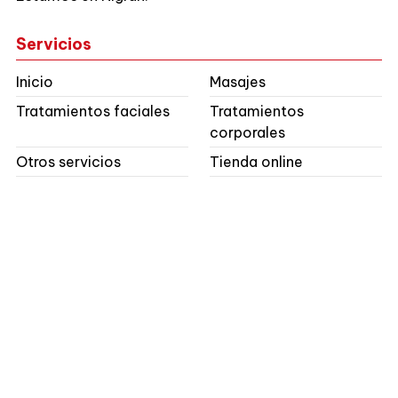
Servicios
Inicio
Masajes
Tratamientos faciales
Tratamientos
corporales
Otros servicios
Tienda online
Contacto
Dirección:
Alvaro Mourelle, 2 - Panxón - 36340
Nigrán (Pontevedra)
Teléfonos:
986 380 376
E-mail:
info@virialves.es