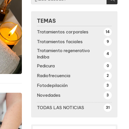
TEMAS
Tratamientos corporales
14
Tratamientos faciales
9
Tratamiento regenerativo
4
Indiba
Pedicura
0
Radiofrecuencia
2
Fotodepilación
3
Novedades
3
TODAS LAS NOTICIAS
31