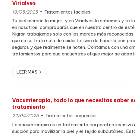
Virialves
19/05/2025
Tratamientos faciales
Tu piel merece lo mejor, y en Virialves lo sabemos y te l
en nosotros, comprobarás que en nuestro centro de esté
Nigrán trabajamos solo con las marcas más reconocidas 
que no se trata solo de cuidarte, sino de hacerlo con pr
seguros y que realmente se noten. Contamos con una am
tratamientos para que encuentres el que mejor se adapta 
que estás buscando. ¿No sabes por dónde empezar? No 
LEER MÁS
Vacumterapia, todo lo que necesitas saber s
tratamiento
22/04/2025
Tratamientos corporales
La vacumterapia es un tratamiento corporal no invasivo q
succión para movilizar la piel y el tejido subcutáneo. Est