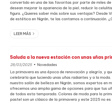
convertido en una de las favoritas por parte de miles d
desean mejorar la apariencia de la piel, reducir la celuliti
figura. ¿Quieres saber más sobre sus ventajas? Desde Vir
de estética en Nigrán, te las contamos a continuación. 
vacumterapia? La vacumterapia se realiza mediante un a
LEER MÁS
Saluda a la nueva estación con unas uñas pr
28/03/2025
Novedades
La primavera es una época de renovación y alegría, y q
celebrarla que luciendo unas uñas radiantes y a la moda. 
nuestro salón de belleza en Nigrán, somos expertos en m
ofrecemos una amplia gama de opciones para que tus uña
de todos esta temporada. Colores de moda para la prim
pastel son un clásico de la primavera y este 2025 no es 
Tonos como el rosa, lila, verde menta y amarillo claro so