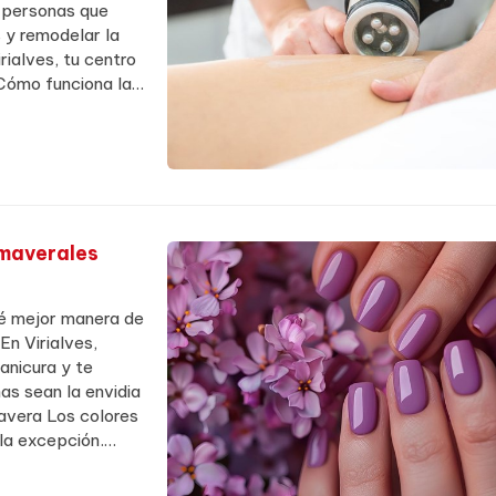
e personas que
s y remodelar la
ialves, tu centro
¿Cómo funciona la
parat...
imaverales
ué mejor manera de
En Virialves,
anicura y te
s sean la envidia
avera Los colores
la excepción.
n perfectos para...