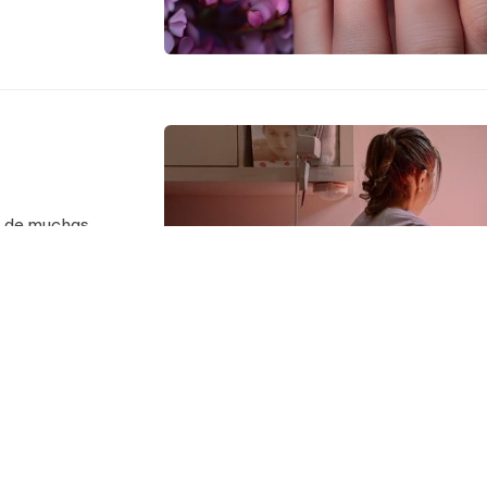
o de muchas
encia inventó la
iables cuando
s puedes estar
rialves, tu centro
que una piel suave
: es comodidad,