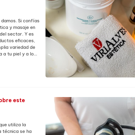
o damos. Si confías
tica y masaje en
del sector. Y es
oductos eficaces,
plia variedad de
a tu piel y a lo
te preocupe...
obre este
ue utiliza la
a técnica se ha