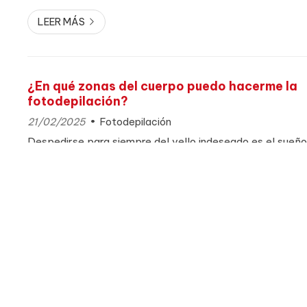
LEER MÁS
¿En qué zonas del cuerpo puedo hacerme la
fotodepilación?
21/02/2025
Fotodepilación
Despedirse para siempre del vello indeseado es el sueñ
personas, tanto hombres como mujeres. ¡Y para eso la ci
fotodepilación! Es uno de los sistemas más punteros y f
optas por una depilación definitiva y, como más o meno
sospechando, es uno de los métodos que ofrecemos en Vi
de estética y belleza favorito en Nigrán. Pero sabemos 
y libre de vello es mucho más que una cuestión estética
confia...
LEER MÁS