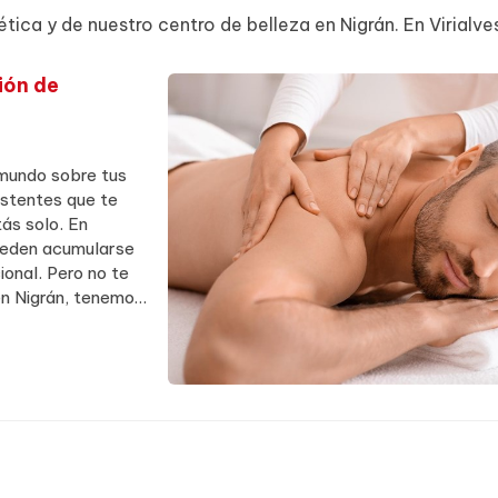
tica y de nuestro centro de belleza en Nigrán. En Virialve
ión de
 mundo sobre tus
stentes que te
tás solo. En
pueden acumularse
onal. Pero no te
en Nigrán, tenemos
servicios ...