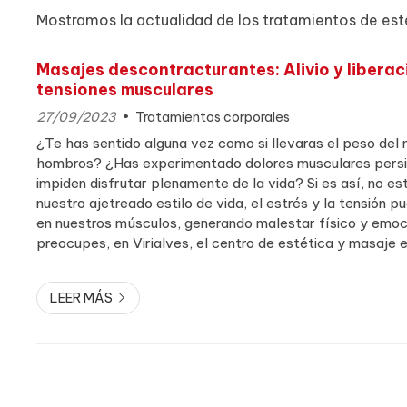
Mostramos la actualidad de los tratamientos de esté
Masajes descontracturantes: Alivio y liberac
tensiones musculares
27/09/2023
Tratamientos corporales
¿Te has sentido alguna vez como si llevaras el peso del
hombros? ¿Has experimentado dolores musculares persi
impiden disfrutar plenamente de la vida? Si es así, no es
nuestro ajetreado estilo de vida, el estrés y la tensión 
en nuestros músculos, generando malestar físico y emoci
preocupes, en Virialves, el centro de estética y masaje 
la solución perfecta para liberar esas tensiones: nuestros 
LEER MÁS