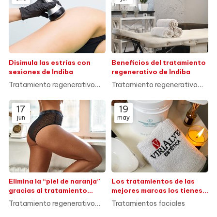
Disimula las estrías con
Beneficios del tratamiento
sesiones de Indiba
regenerativo de Indiba
Tratamiento regenerativo
Tratamiento regenerativo
Indiba
Indiba
17
19
jun
may
Elimina la “piel de naranja”
Los tratamientos de las
gracias al tratamiento
mejores marcas los tienes
regenerativo Indiba
en Virialves
Tratamiento regenerativo
Tratamientos faciales
Indiba